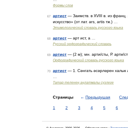
Формы слов
артист
— Заимств. в XVIII в. из франц. 
67
искусство» (от лат. ars, artis тж.) …
Этимологический словарь русского языка
артист
— арт ист, а …
68
Русский орфографический словарь
артист
— (2 м); мн. арти/сты, Р. арти/с
69
Орфографический словарь русского языка
артист
— 1. Сәнгать әсәрләрен халык 
70
…
Татар теленең аңлатмалы сүзлеге
Страницы
←
Предыдущая
Сле
1
2
3
4
5
6