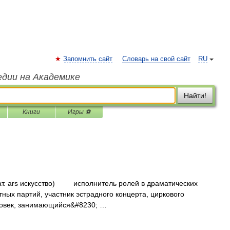
Запомнить сайт
Словарь на свой сайт
RU
едии на Академике
Найти!
Книги
Игры ⚽
т лат. ars искусство) исполнитель ролей в драматических
тных партий, участник эстрадного концерта, циркового
ловек, занимающийся&#8230; …