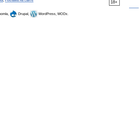
ка
,
Реклама на сайте
18+
omla,
Drupal,
WordPress, MODx.