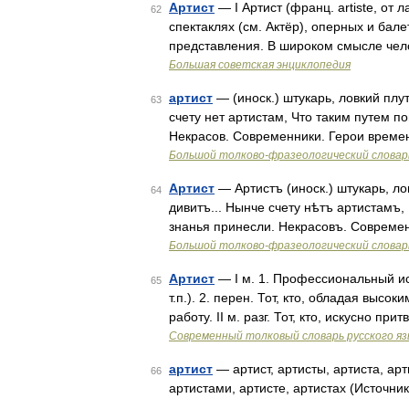
Артист
— I Артист (франц. artiste, о
62
спектаклях (см. Актёр), оперных и бале
представления. В широком смысле че
Большая советская энциклопедия
артист
— (иноск.) штукарь, ловкий пл
63
счету нет артистам, Что таким путем 
Некрасов. Современники. Герои време
Большой толково-фразеологический словар
Артист
— Артистъ (иноск.) штукарь, л
64
дивитъ... Нынче счету нѣтъ артистамъ
знанья принесли. Некрасовъ. Совреме
Большой толково-фразеологический словар
Артист
— I м. 1. Профессиональный ис
65
т.п.). 2. перен. Тот, кто, обладая выс
работу. II м. разг. Тот, кто, искусно п
Современный толковый словарь русского я
артист
— артист, артисты, артиста, арт
66
артистами, артисте, артистах (Источни
…