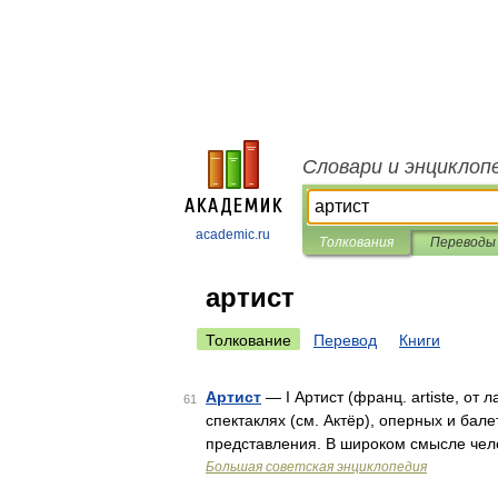
Словари и энциклоп
academic.ru
Толкования
Переводы
артист
Толкование
Перевод
Книги
Артист
— I Артист (франц. artiste, о
61
спектаклях (см. Актёр), оперных и бале
представления. В широком смысле че
Большая советская энциклопедия