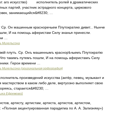
т лат. ars искусство) исполнитель ролей в драматических
тных партий, участник эстрадного концерта, циркового
ловек, занимающийся&#8230; …
ут Ср. Он машинным красноречьем Плутократию дивит... Нынче
пошли, И на помощь аферистам Силу знанья принесли.
ни …
ь Михельсона
овкій плутъ. Ср. Онъ машиннымъ краснорѣчьемъ Плутократію
, Что такимъ путемъ пошли, И на помощь аферистамъ Силу
нники. Герои времени …
ь Михельсона (оригинальная орфография)
полнитель произведений искусства (актёр, певец, музыкант и
оким мастерством в каком либо деле, виртуозно выполняет свою
ритворяясь, старается&#8230; …
зыка Ефремовой
истов, артисту, артистам, артиста, артистов, артистом,
к: «Полная акцентуированная парадигма по А. А. Зализняку»)