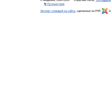
© Академик, 2000-2026
Обратная связь:
Техподдерж
👣 Путешествия
Экспорт словарей на сайты
, сделанные на PHP,
Jo