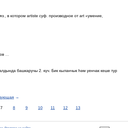
яз., в котором artiste суф. производное от art «умение,
тов …
алдында башкаручы 2. күч. Бик кыланчык һәм уенчак кеше тур
дующая
→
7
8
9
10
11
12
13